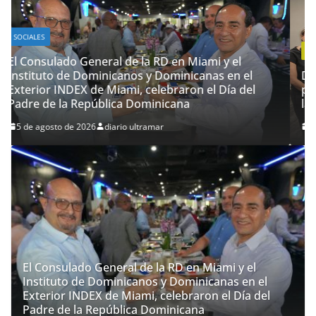
Consulado General de la
República Dominicana en
Miami y Broward
International University
EDUCACIÓN
l
suscriben acuerdo de
 el
Dirigentes de la Seccional Florida Sur del PRM,
colaboración académica
 del
participaron y respaldaron de forma remota el
lanzamiento del Instituto del Futuro
31 de julio de 2026
diario ultramar
El Consulado General de la RD en Miami y el
Instituto de Dominicanos y Dominicanas en el
Exterior INDEX de Miami, celebraron el Día del
Padre de la República Dominicana