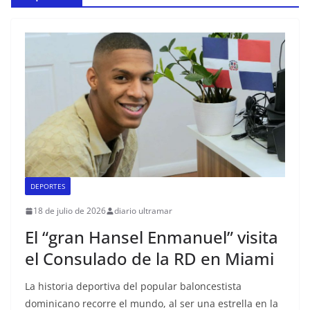
Consulado General de la
República Dominicana en
Miami y Broward
International University
suscriben acuerdo de
colaboración académica
DEPORTES
18 de julio de 2026
diario ultramar
El “gran Hansel Enmanuel” visita
el Consulado de la RD en Miami
La historia deportiva del popular baloncestista
dominicano recorre el mundo, al ser una estrella en la