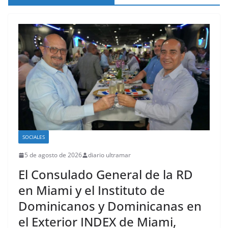
Consulado General de la
República Dominicana en
Miami y Broward
International University
suscriben acuerdo de
colaboración académica
SOCIALES
5 de agosto de 2026
diario ultramar
El Consulado General de la RD
en Miami y el Instituto de
Dominicanos y Dominicanas en
el Exterior INDEX de Miami,