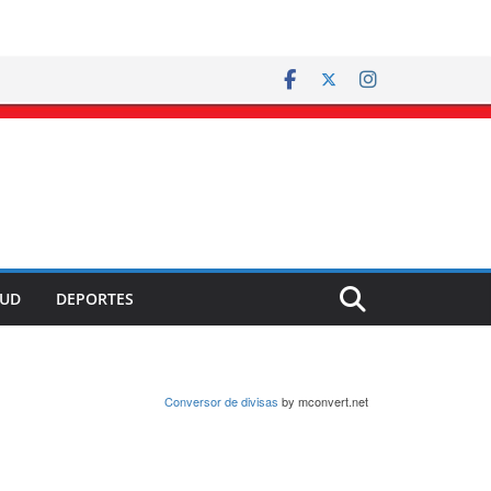
LUD
DEPORTES
Conversor de divisas
by mconvert.net