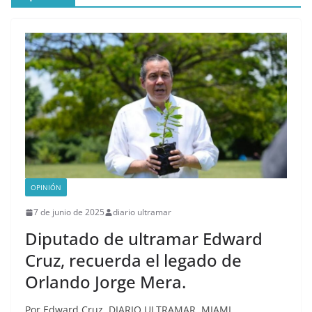
Florida Sur del PRM,
participaron y respaldaron
de forma remota el
lanzamiento del Instituto
del Futuro
Hoy está de fiesta de
cumpleaños la Licda.
Charina Martínez Hurtado
OPINIÓN
7 de junio de 2025
diario ultramar
Diputado de ultramar Edward
Cruz, recuerda el legado de
Orlando Jorge Mera.
Por Edward Cruz DIARIO ULTRAMAR, MIAMI,