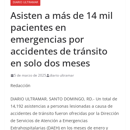
DIARIO ULTRAMAR
Consulado General de la
República Dominicana en
Asisten a más de 14 mil
Miami y Broward
International University
pacientes en
suscriben acuerdo de
colaboración académica
emergencias por
accidentes de tránsito
en solo dos meses
5 de marzo de 2025
diario ultramar
Redacción
DIARIO ULTRAMAR, SANTO DOMINGO, RD.- Un total de
14,192 asistencias a personas lesionadas a causa de
accidentes de tránsito fueron ofrecidas por la Dirección
de Servicios de Atención a Emergencias
Extrahospitalarias (DAEH) en los meses de enero y