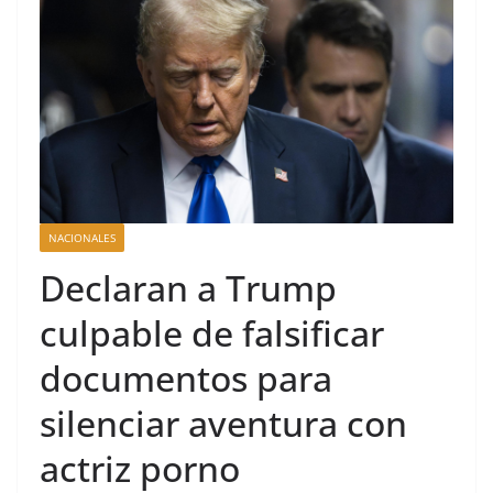
Consulado General de la
República Dominicana en
Miami y Broward
International University
suscriben acuerdo de
colaboración académica
NACIONALES
Declaran a Trump
culpable de falsificar
documentos para
silenciar aventura con
actriz porno