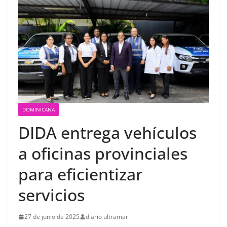
Consulado General de la
República Dominicana en
Miami y Broward
International University
suscriben acuerdo de
colaboración académica
DOMINICANA
DIDA entrega vehículos
a oficinas provinciales
para eficientizar
servicios
27 de junio de 2025
diario ultramar