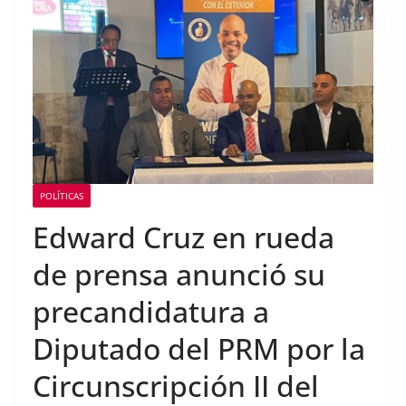
Consulado General de la
República Dominicana en
Miami y Broward
International University
suscriben acuerdo de
colaboración académica
POLÍTICAS
Edward Cruz en rueda
de prensa anunció su
precandidatura a
Diputado del PRM por la
Circunscripción II del