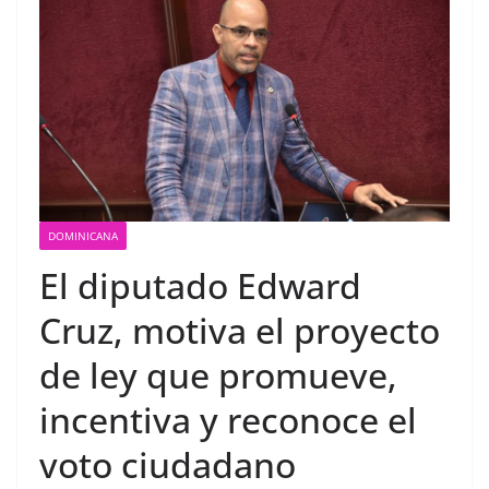
International University
suscriben acuerdo de
colaboración académica
El “gran Hansel Enmanuel”
visita el Consulado de la RD
en Miami
DOMINICANA
El diputado Edward
Cruz, motiva el proyecto
de ley que promueve,
incentiva y reconoce el
voto ciudadano