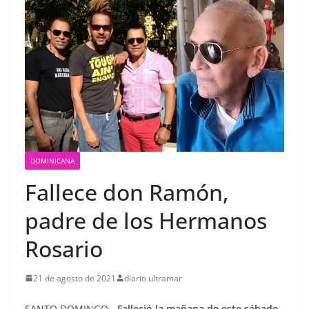
Consulado General de la
República Dominicana en
Miami y Broward
International University
suscriben acuerdo de
colaboración académica
DOMINICANA
Fallece don Ramón,
padre de los Hermanos
Rosario
21 de agosto de 2021
diario ultramar
SANTO DOMINGO.-
Falleció la mañana de este sábado