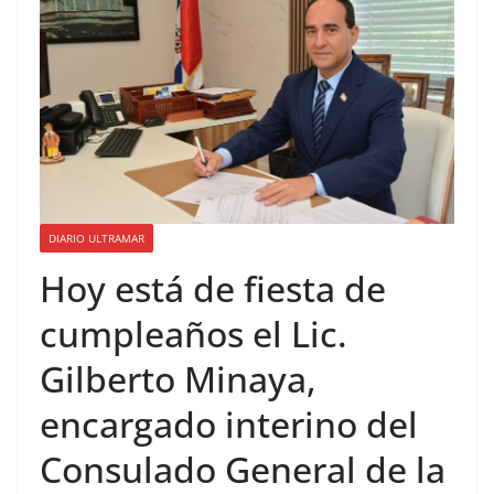
Consulado General de la
República Dominicana en
Miami y Broward
International University
suscriben acuerdo de
colaboración académica
DIARIO ULTRAMAR
Hoy está de fiesta de
cumpleaños el Lic.
Gilberto Minaya,
encargado interino del
Consulado General de la