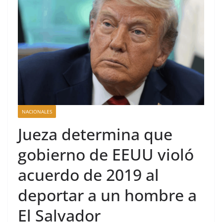
Consulado General de la
República Dominicana en
Miami y Broward
International University
suscriben acuerdo de
colaboración académica
NACIONALES
Jueza determina que
gobierno de EEUU violó
acuerdo de 2019 al
deportar a un hombre a
El Salvador