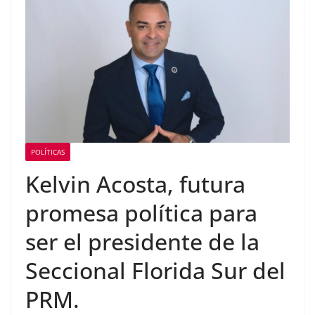
Consulado General de la
República Dominicana en
Miami y Broward
International University
suscriben acuerdo de
colaboración académica
POLÍTICAS
Kelvin Acosta, futura
promesa política para
ser el presidente de la
Seccional Florida Sur del
PRM.