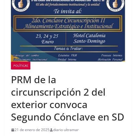
Consulado General de la
República Dominicana en
Miami y Broward
International University
suscriben acuerdo de
colaboración académica
POLÍTICAS
PRM de la
circunscripción 2 del
exterior convoca
Segundo Cónclave en SD
21 de enero de 2025
diario ultramar