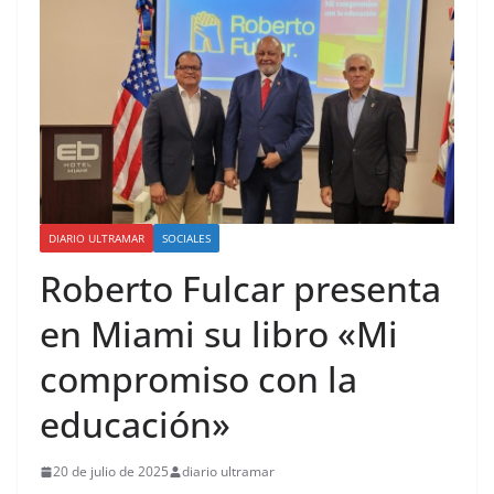
de forma remota el
lanzamiento del Instituto del
Futuro
Hoy está de fiesta de
cumpleaños la Licda. Charina
Martínez Hurtado
DIARIO ULTRAMAR
SOCIALES
Roberto Fulcar presenta
en Miami su libro «Mi
compromiso con la
educación»
20 de julio de 2025
diario ultramar